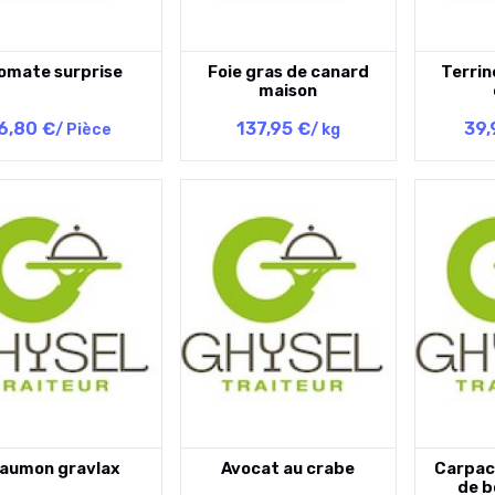
omate surprise
Foie gras de canard
Terrin
maison
6,80 €
137,95 €
39,
/ Pièce
/ kg
aumon gravlax
Avocat au crabe
Carpac
de b