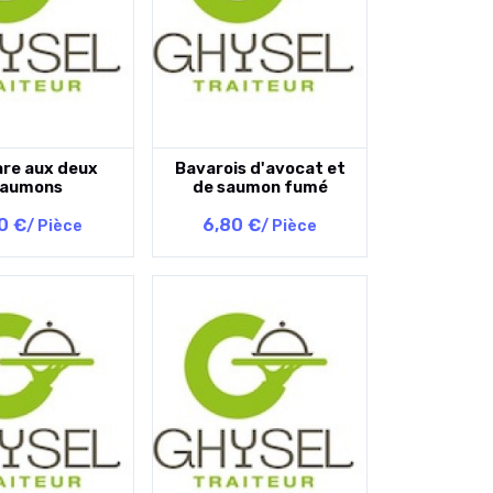
are aux deux
Bavarois d'avocat et
saumons
de saumon fumé
0 €
6,80 €
/ Pièce
/ Pièce