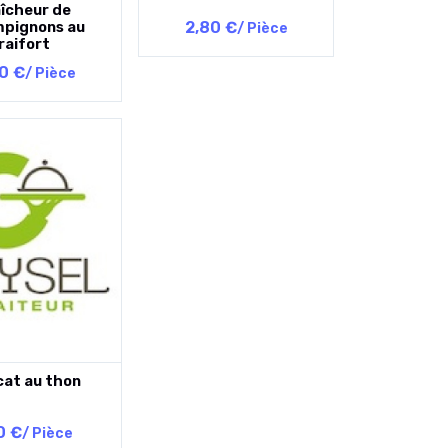
aîcheur de
pignons au
2,80 €
/ Pièce
raifort
0 €
/ Pièce
cat au thon
0 €
/ Pièce