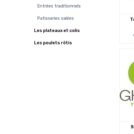
Entrées traditionnels
Patisseries salées
T
Les plateaux et colis
Les poulets rôtis
S