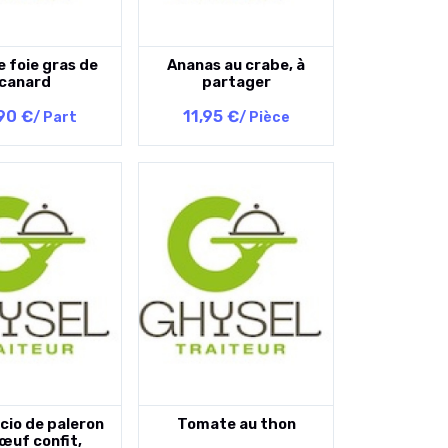
e foie gras de
Ananas au crabe, à
canard
partager
90 €
11,95 €
/ Part
/ Pièce
cio de paleron
Tomate au thon
œuf confit,