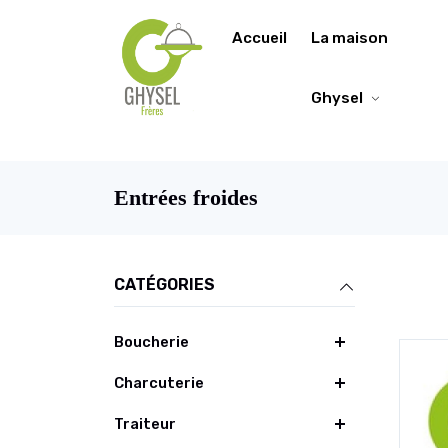
https://fonts.google.com/specimen/Lobster/about
Accueil
La maison
Ghysel
Entrées froides
CATÉGORIES
Boucherie
Charcuterie
Traiteur