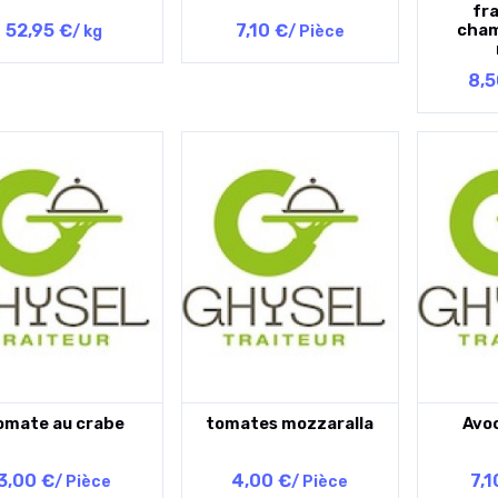
fr
52,95 €
7,10 €
cham
/ kg
/ Pièce
8,5
omate au crabe
tomates mozzaralla
Avo
3,00 €
4,00 €
7,1
/ Pièce
/ Pièce