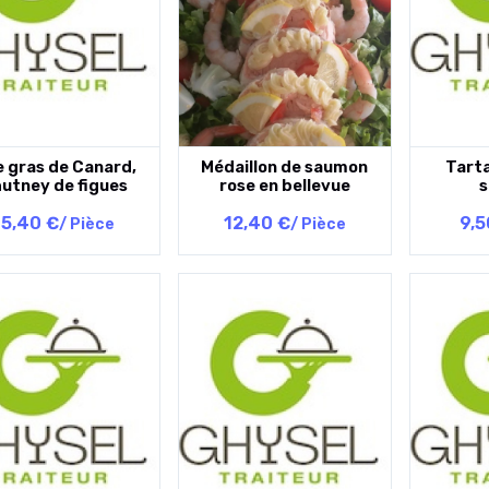
e gras de Canard,
Médaillon de saumon
Tart
utney de figues
rose en bellevue
15,40 €
12,40 €
9,5
/ Pièce
/ Pièce