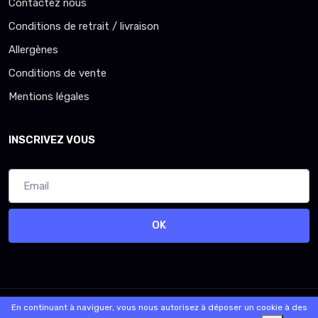
Contactez nous
Conditions de retrait / livraison
Allergènes
Conditions de vente
Mentions légales
INSCRIVEZ VOUS
OK
© 2026 - Logiciel
SaasFood - Logiciel de gestion de commande sur
En continuant à naviguer, vous nous autorisez à déposer un cookie à des