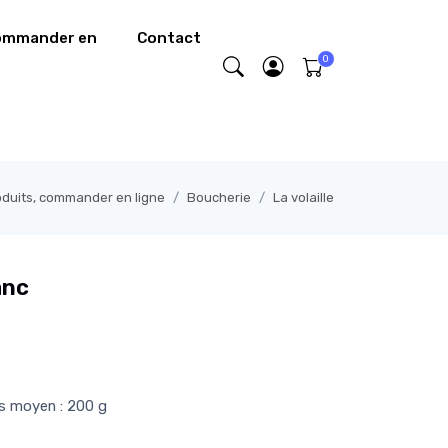
commander en
Contact
oduits, commander en ligne
Boucherie
La volaille
anc
ds moyen : 200 g