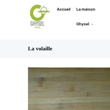
https://fonts.google.com/specimen/Lobster/about
Accueil
La maison
Ghysel
La volaille