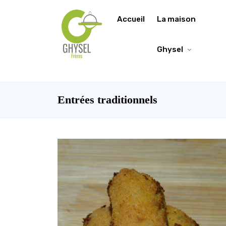
https://fonts.google.com/specimen/Lobster/about
Accueil
La maison
Ghysel
Entrées traditionnels