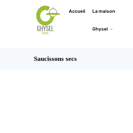
https://fonts.google.com/specimen/Lobster/about
Accueil
La maison
Ghysel
Saucissons secs