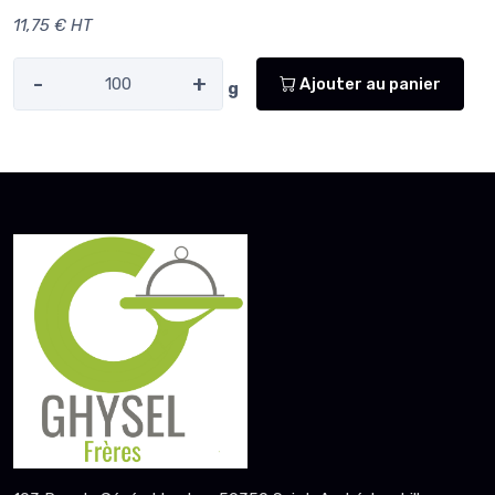
11,75 € HT
-
+
Ajouter au panier
g