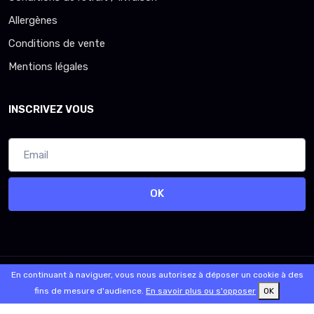
Allergènes
Conditions de vente
Mentions légales
INSCRIVEZ VOUS
OK
© 2026 - Logiciel
SaasFood - Logiciel de gestion de commande sur
En continuant à naviguer, vous nous autorisez à déposer un cookie à des
internet et en magasin
fins de mesure d'audience.
En savoir plus ou s'opposer
OK