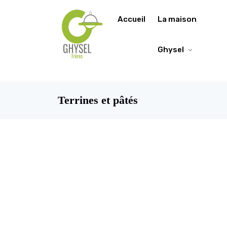
https://fonts.google.com/specimen/Lobster/about
Accueil
La maison
Ghysel
Terrines et pâtés