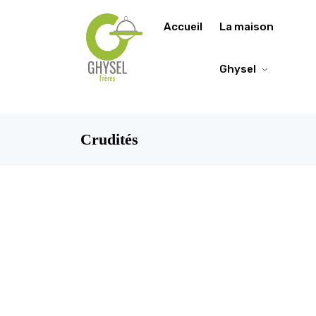
https://fonts.google.com/specimen/Lobster/about
Accueil
La maison
Ghysel
Crudités