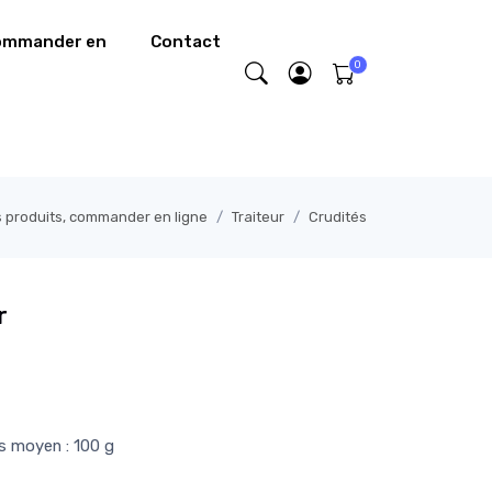
commander en
Contact
s produits, commander en ligne
Traiteur
Crudités
r
ds moyen : 100 g