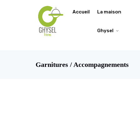
https://fonts.google.com/specimen/Lobster/about
Accueil
La maison
Ghysel
Garnitures / Accompagnements