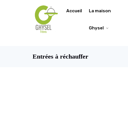
https://fonts.google.com/specimen/Lobster/about
Accueil
La maison
Ghysel
Entrées à réchauffer